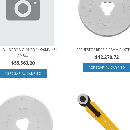
LLA HOBBY MC-45-2B 14/20MM 45¦
REPUESTOS RB28-2 28MM BLISTE
AMB/...
$12.270,72
$55.563,20