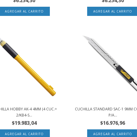
$6.254,30
$6.254,30
ILLA HOBBY AK-4 4MM (4 CUC.=
CUCHILLA STANDARD SAC-1 9MM C
2/KB4-S...
P/A...
$19.983,04
$16.976,96