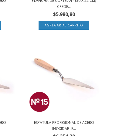
ERO
PLANCHA DE CORTE A4 - (30 X 22 CM)
CREDE...
$5.980,80
ERO
ESPATULA PROFESIONAL DE ACERO
INOXIDABLE...