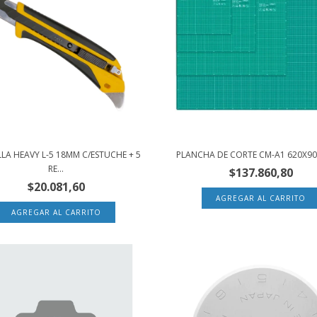
LA HEAVY L-5 18MM C/ESTUCHE + 5
PLANCHA DE CORTE CM-A1 620X9
RE...
$137.860,80
$20.081,60